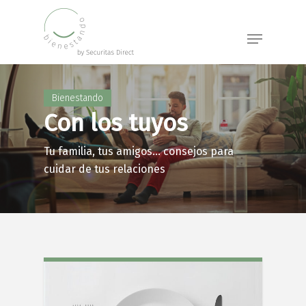
Skip
to
Menu
main
content
Bienestando
Con los tuyos
Tu familia, tus amigos… consejos para
cuidar de tus relaciones
4