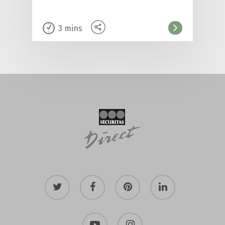
3
mins
twitter
facebook
pinterest
linkedin
youtube
instagram