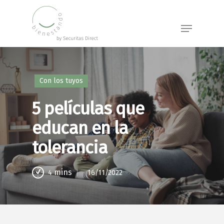
Skip
to
Menu
main
content
Con los tuyos
5 películas que
educan en la
tolerancia
mins
16/11/2022
4