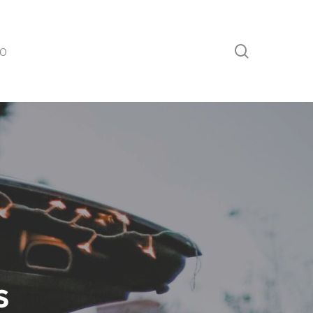
buscar
jo
s