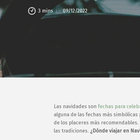
09/12/2022
3
mins
Hit enter to search or ESC to close
Las navidades son
fechas para celebr
alguna de las fechas más simbólicas 
de los placeres más recomendables. S
las tradiciones.
¿Dónde viajar en Navi