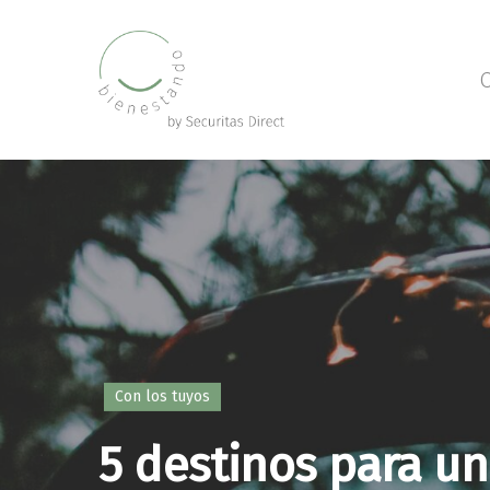
Skip
to
main
C
content
Con los tuyos
5 destinos para u