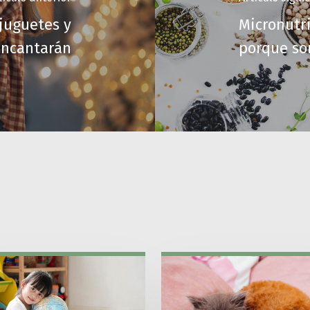
 juguetes y
Micronutr
encantarán
porque so