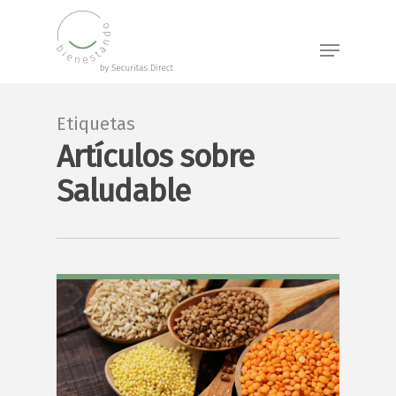
Skip
to
Menu
main
content
Etiquetas
Artículos sobre
Saludable
4