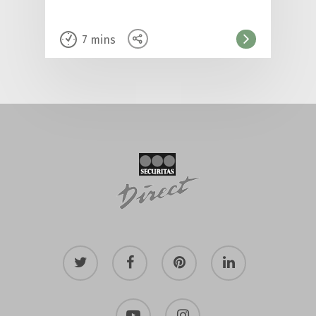
7
mins
twitter
facebook
pinterest
linkedin
youtube
instagram