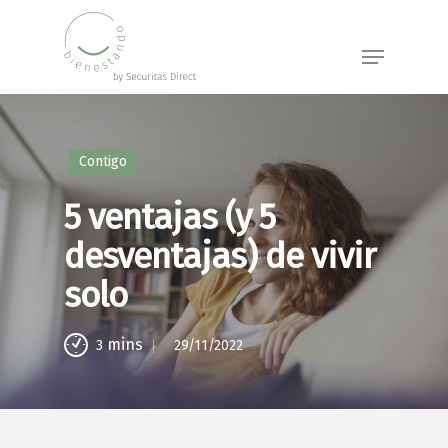
Skip
to
Menu
main
content
Contigo
5 ventajas (y 5
desventajas) de vivir
solo
mins
29/11/2022
3