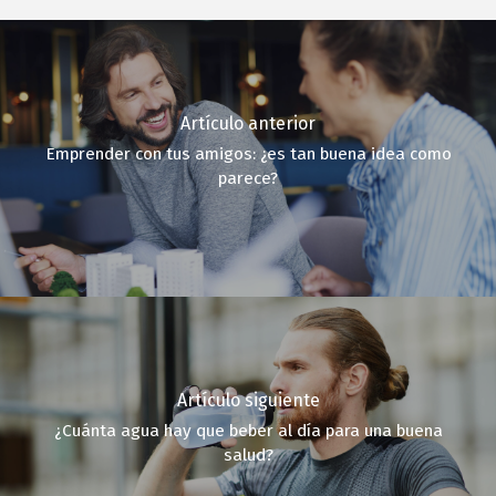
Artículo anterior
Emprender con tus amigos: ¿es tan buena idea como
parece?
Artículo siguiente
¿Cuánta agua hay que beber al día para una buena
salud?