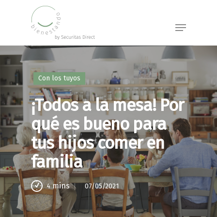
Skip
to
Menu
main
content
Con los tuyos
¡Todos a la mesa! Por
qué es bueno para
tus hijos comer en
familia
mins
07/05/2021
4