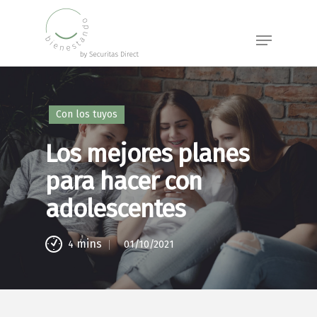
Skip
to
Menu
main
content
Con los tuyos
Los mejores planes
para hacer con
adolescentes
mins
01/10/2021
4